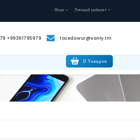
Язык
Личный кабинет
79 +99361795979
tazedowur@sanly.tm
0 Товаров