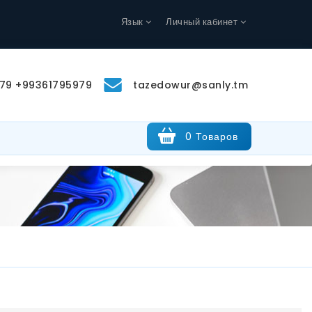
Язык
Личный кабинет
79 +99361795979
tazedowur@sanly.tm
0 Товаров