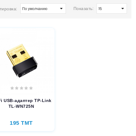
Показать:
тировка:
Fi USB-адаптер TP-Link
TL-WN725N
195 TMT