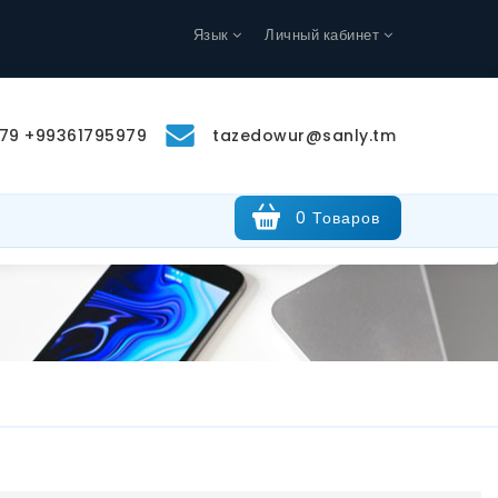
Язык
Личный кабинет
79 +99361795979
tazedowur@sanly.tm
0 Товаров