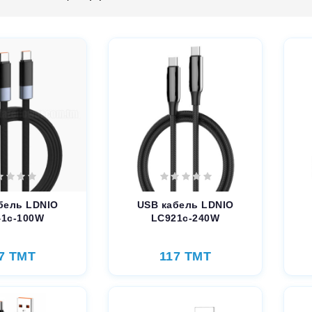
бель LDNIO
USB кабель LDNIO
41c-100W
LC921с-240W
7 TMT
117 TMT