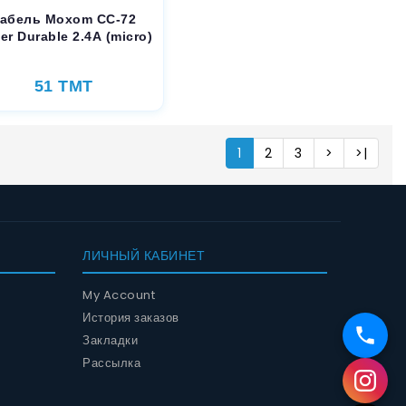
абель Moxom CC-72
er Durable 2.4A (micro)
51 TMT
1
2
3
>
>|
ЛИЧНЫЙ КАБИНЕТ
My Account
История заказов
Закладки
Рассылка