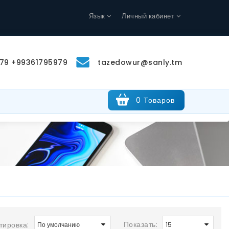
Язык
Личный кабинет
79 +99361795979
tazedowur@sanly.tm
0 Товаров
Показать:
тировка: