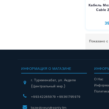
Кабель Mo
Cable 2
3
Показано с 
ИНФОРМАЦИЯ О МАГАЗИНЕ
ИНФОР
О Нас
г. Туркменабат, ул. Акдепе
Информац
(Центральный мкр.)
Политика
+99342265979 +99361795979
tazedowur@sanly.tm