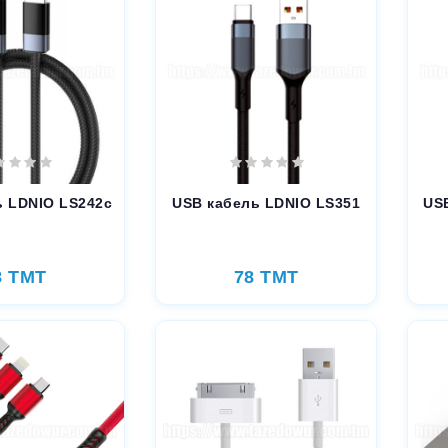
ь LDNIO LS242c
USB кабель LDNIO LS351
US
8 TMT
78 TMT