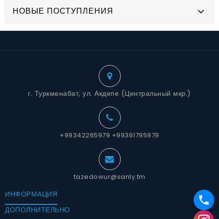
НОВЫЕ ПОСТУПЛЕНИЯ
г. Туркменабат, ул. Акдепе (Центральный мкр.)
+99342265979 +99361795979
tazedowur@sanly.tm
ИНФОРМАЦИЯ
ДОПОЛНИТЕЛЬНО