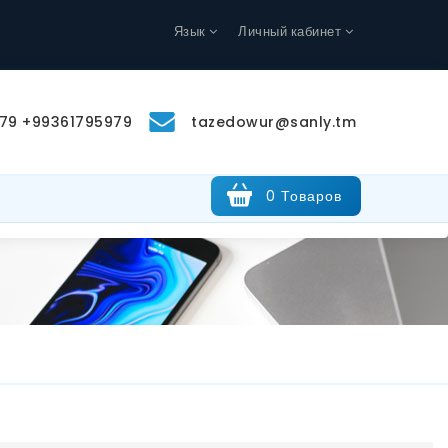
Язык
Личный кабинет
79 +99361795979
tazedowur@sanly.tm
0 Товаров