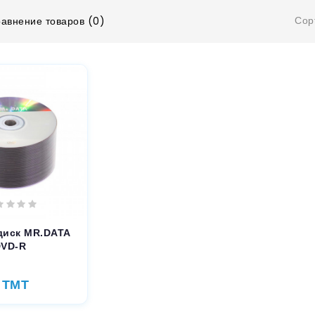
Сор
авнение товаров (0)
диск MR.DATA
DVD-R
 TMT