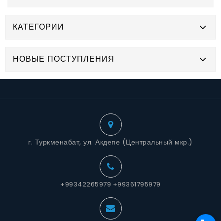
КАТЕГОРИИ
НОВЫЕ ПОСТУПЛЕНИЯ
г. Туркменабат, ул. Акдепе (Центральный мкр.)
+99342265979 +99361795979