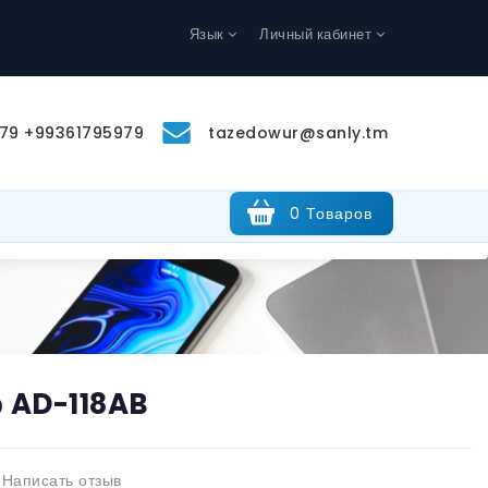
Язык
Личный кабинет
79 +99361795979
tazedowur@sanly.tm
0 Товаров
р AD-118AB
Написать отзыв